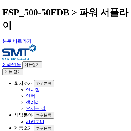
FSP_500-50FDB > 파워 서플라
이
본문 바로가기
온라인몰
메뉴열기
메뉴
닫기
회사소개
하위분류
인사말
연혁
갤러리
오시는 길
사업분야
하위분류
사업분야
제품소개
하위분류